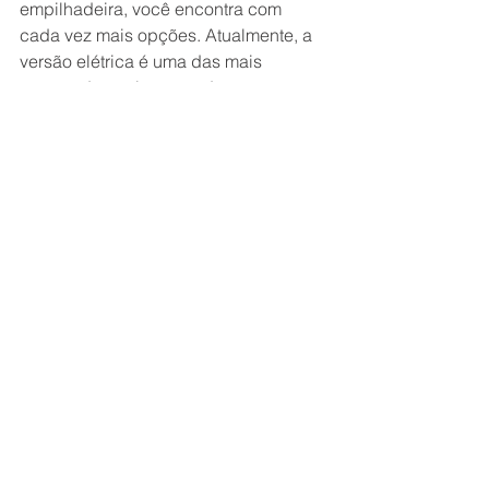
empilhadeira, você encontra com 
cada vez mais opções. Atualmente, a 
versão elétrica é uma das mais 
procuradas pelo mercado.
À primeira vista, sua maior vantagem 
são as dimensões reduzidas. Com 
isso, ela consegue operar em locais 
pequenos sem maiores problemas. 
Mas, não é só isso: ela também é 
silenciosa e não emite gases 
poluentes. Além de tornar sua 
empresa mais ecológica, isto reduz a 
chance de doenças ocupacionais.
Em busca de uma empilhadeira para o 
seu negócio? Conte com a 
Logiservice
! Oferecemos 
equipamentos modernos e que se 